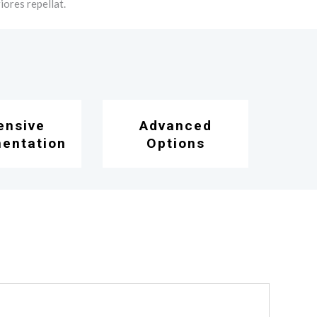
iores repellat.
ensive
Advanced
entation
Options