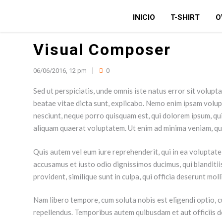
INICIO
T-SHIRT
O
Visual Composer
06/06/2016, 12 pm
0
Sed ut perspiciatis, unde omnis iste natus error sit volup
beatae vitae dicta sunt, explicabo. Nemo enim ipsam volup
nesciunt, neque porro quisquam est, qui dolorem ipsum, qui
aliquam quaerat voluptatem. Ut enim ad minima veniam, qui
Quis autem vel eum iure reprehenderit, qui in ea voluptate 
accusamus et iusto odio dignissimos ducimus, qui blanditii
provident, similique sunt in culpa, qui officia deserunt mol
Nam libero tempore, cum soluta nobis est eligendi optio, 
repellendus. Temporibus autem quibusdam et aut officiis d