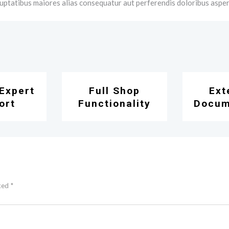
oluptatibus maiores alias consequatur aut perferendis doloribus asper
Expert
Full Shop
Ext
ort
Functionality
Docum
ked *