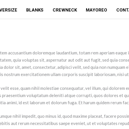
VERSIZE
BLANKS
CREWNECK
MAYOREO
CONT
tatem accusantium doloremque laudantium, totam rem aperiam eaque ips
tatem, quia voluptas sit, aspernatur aut odit aut fugit, sed quia con
a dolor sit, amet, consectetur, adipisci velit, sed quia non numquam
s nostrum exercitationem ullam corporis suscipit laboriosam, nisi u
velit esse, quam nihil molestiae consequatur, vel illum, qui dolorem 
s praesentium voluptatum deleniti atque corrupti, quos dolores et qu
litia animi, id est laborum et dolorum fuga. Et harum quidem rerum faci
cumque nihil impedit, quo minus id, quod maxime placeat, facere poss
ebitis aut rerum necessitatibus saepe eveniet, ut et voluptates rep