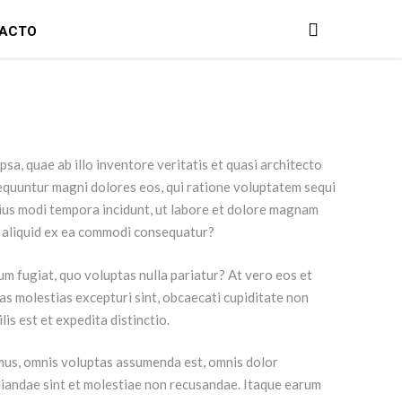
ACTO
a, quae ab illo inventore veritatis et quasi architecto
sequuntur magni dolores eos, qui ratione voluptatem sequi
 eius modi tempora incidunt, ut labore et dolore magnam
t aliquid ex ea commodi consequatur?
eum fugiat, quo voluptas nulla pariatur? At vero eos et
as molestias excepturi sint, obcaecati cupiditate non
lis est et expedita distinctio.
imus, omnis voluptas assumenda est, omnis dolor
udiandae sint et molestiae non recusandae. Itaque earum