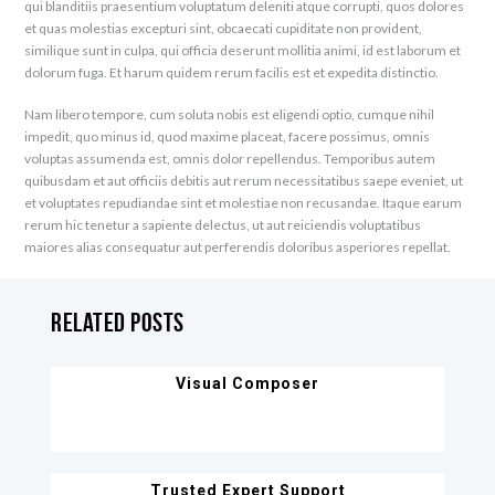
qui blanditiis praesentium voluptatum deleniti atque corrupti, quos dolores
et quas molestias excepturi sint, obcaecati cupiditate non provident,
similique sunt in culpa, qui officia deserunt mollitia animi, id est laborum et
dolorum fuga. Et harum quidem rerum facilis est et expedita distinctio.
Nam libero tempore, cum soluta nobis est eligendi optio, cumque nihil
impedit, quo minus id, quod maxime placeat, facere possimus, omnis
voluptas assumenda est, omnis dolor repellendus. Temporibus autem
quibusdam et aut officiis debitis aut rerum necessitatibus saepe eveniet, ut
et voluptates repudiandae sint et molestiae non recusandae. Itaque earum
rerum hic tenetur a sapiente delectus, ut aut reiciendis voluptatibus
maiores alias consequatur aut perferendis doloribus asperiores repellat.
Related Posts
Visual Composer
Trusted Expert Support