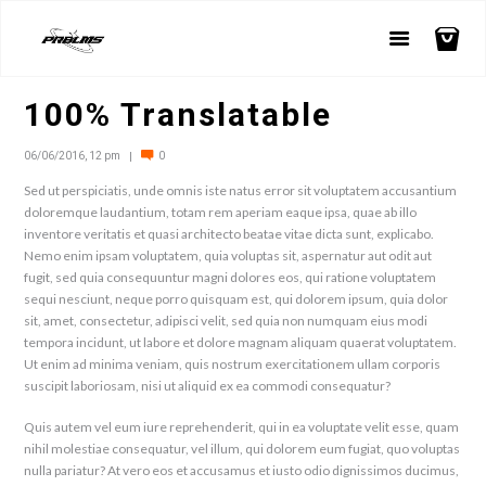
100% Translatable
06/06/2016, 12 pm
0
Sed ut perspiciatis, unde omnis iste natus error sit voluptatem accusantium
doloremque laudantium, totam rem aperiam eaque ipsa, quae ab illo
inventore veritatis et quasi architecto beatae vitae dicta sunt, explicabo.
Nemo enim ipsam voluptatem, quia voluptas sit, aspernatur aut odit aut
fugit, sed quia consequuntur magni dolores eos, qui ratione voluptatem
sequi nesciunt, neque porro quisquam est, qui dolorem ipsum, quia dolor
sit, amet, consectetur, adipisci velit, sed quia non numquam eius modi
tempora incidunt, ut labore et dolore magnam aliquam quaerat voluptatem.
Ut enim ad minima veniam, quis nostrum exercitationem ullam corporis
suscipit laboriosam, nisi ut aliquid ex ea commodi consequatur?
Quis autem vel eum iure reprehenderit, qui in ea voluptate velit esse, quam
nihil molestiae consequatur, vel illum, qui dolorem eum fugiat, quo voluptas
nulla pariatur? At vero eos et accusamus et iusto odio dignissimos ducimus,