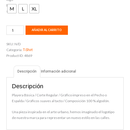
M
L
XL
PRBLMS
AÑADIR AL CARRITO
CERA
cantidad
SKU:
N/D
Categoría:
T-Shirt
Product ID:
4869
Descripción
Información adicional
Descripción
Playera Básica / Corte Regular / Gráfico impreso en el Pecho o
Espalda / Gráficos suaves al tacto / Composición 100 % algodón.
Una pieza inspirada en el arte urbano, hemos imaginado el logotipo
de nuestra marca para representar un nuevo estilo en las calles.