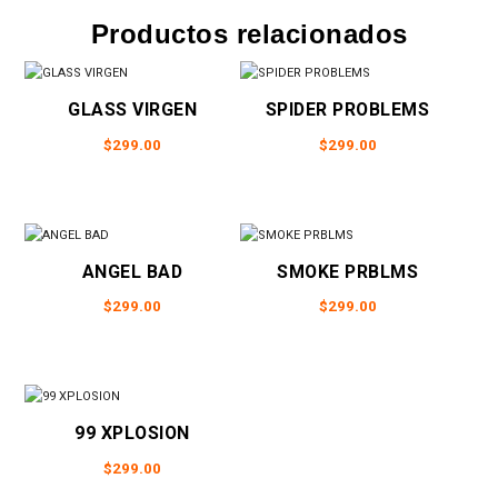
Productos relacionados
GLASS VIRGEN
SPIDER PROBLEMS
$
299.00
$
299.00
Este
Este
producto
producto
tiene
tiene
múltiples
múltiples
variantes.
variantes.
ANGEL BAD
SMOKE PRBLMS
Las
Las
$
299.00
$
299.00
opciones
opciones
Este
Este
se
se
producto
producto
pueden
pueden
tiene
tiene
elegir
elegir
múltiples
múltiples
en
en
variantes.
variantes.
99 XPLOSION
la
la
Las
Las
página
página
$
299.00
opciones
opciones
de
de
Este