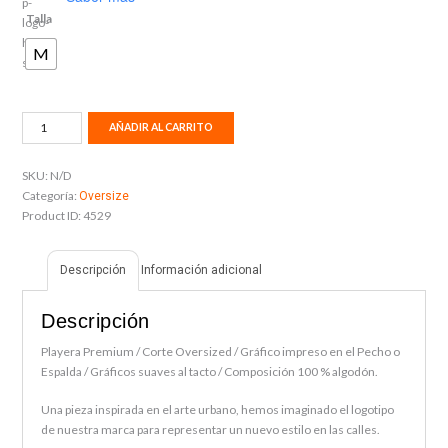
Talla
M
P
AÑADIR AL CARRITO
METALIC
cantidad
SKU:
N/D
Categoría:
Oversize
Product ID:
4529
Descripción
Información adicional
Descripción
Playera Premium / Corte Oversized / Gráfico impreso en el Pecho o
Espalda / Gráficos suaves al tacto / Composición 100 % algodón.
Una pieza inspirada en el arte urbano, hemos imaginado el logotipo
de nuestra marca para representar un nuevo estilo en las calles.