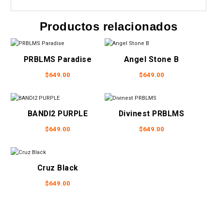
Productos relacionados
PRBLMS Paradise
Angel Stone B
$
649.00
$
649.00
Este
Este
producto
producto
tiene
tiene
BANDI2 PURPLE
Divinest PRBLMS
múltiples
múltiples
variantes.
variantes.
$
649.00
$
649.00
Las
Las
Este
Este
opciones
opciones
producto
producto
se
se
tiene
tiene
Cruz Black
pueden
pueden
múltiples
múltiples
elegir
elegir
variantes.
variantes.
$
649.00
en
en
Las
Las
Este
la
la
opciones
opciones
producto
página
página
se
se
tiene